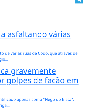
Telegram
a asfaltando várias
to de várias ruas de Codó, que através de
ib...
ica gravemente
or golpes de facão em
entificado apenas como "Nego do Biata",
ga...