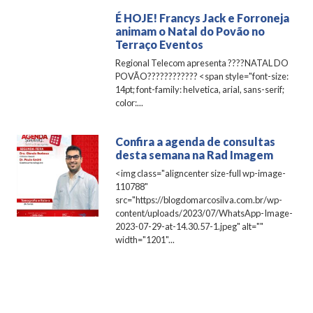
É HOJE! Francys Jack e Forroneja
animam o Natal do Povão no
Terraço Eventos
Regional Telecom apresenta ????NATAL DO
POVÃO????????‍???? <span style="font-size:
14pt; font-family: helvetica, arial, sans-serif;
color:...
Confira a agenda de consultas
desta semana na Rad Imagem
<img class="aligncenter size-full wp-image-
110788"
src="https://blogdomarcosilva.com.br/wp-
content/uploads/2023/07/WhatsApp-Image-
2023-07-29-at-14.30.57-1.jpeg" alt=""
width="1201"...