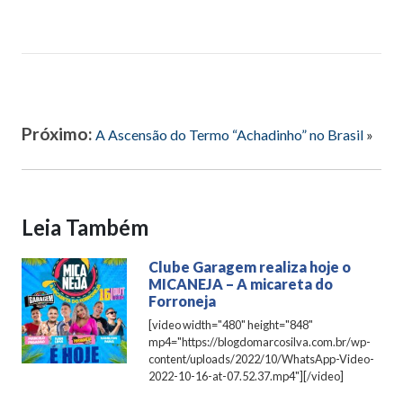
Próximo:
A Ascensão do Termo “Achadinho” no Brasil
»
Leia Também
Clube Garagem realiza hoje o
MICANEJA – A micareta do
Forroneja
[video width="480" height="848"
mp4="https://blogdomarcosilva.com.br/wp-
content/uploads/2022/10/WhatsApp-Video-
2022-10-16-at-07.52.37.mp4"][/video]