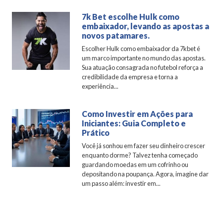
7k Bet escolhe Hulk como
embaixador, levando as apostas a
novos patamares.
Escolher Hulk como embaixador da 7kbet é
um marco importante no mundo das apostas.
Sua atuação consagrada no futebol reforça a
credibilidade da empresa e torna a
experiência...
Como Investir em Ações para
Iniciantes: Guia Completo e
Prático
Você já sonhou em fazer seu dinheiro crescer
enquanto dorme? Talvez tenha começado
guardando moedas em um cofrinho ou
depositando na poupança. Agora, imagine dar
um passo além: investir em...