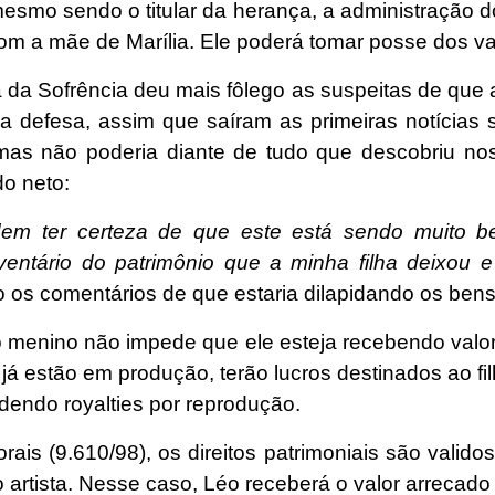
smo sendo o titular da herança, a administração do
com a mãe de Marília. Ele poderá tomar posse dos v
da Sofrência deu mais fôlego as suspeitas de que 
 defesa, assim que saíram as primeiras notícias 
, mas não poderia diante de tudo que descobriu no
do neto:
em ter certeza de que este está sendo muito be
ventário do patrimônio que a minha filha deixou 
o os comentários de que estaria dilapidando os bens
 menino não impede que ele esteja recebendo valo
 já estão em produção, terão lucros destinados ao f
dendo royalties por reprodução.
ais (9.610/98), os direitos patrimoniais são valido
o artista. Nesse caso, Léo receberá o valor arrecado