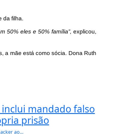
 da filha.
am 50% eles e 50% família”,
explicou,
s, a mãe está como sócia. Dona Ruth
 inclui mandado falso
pria prisão
acker ao...