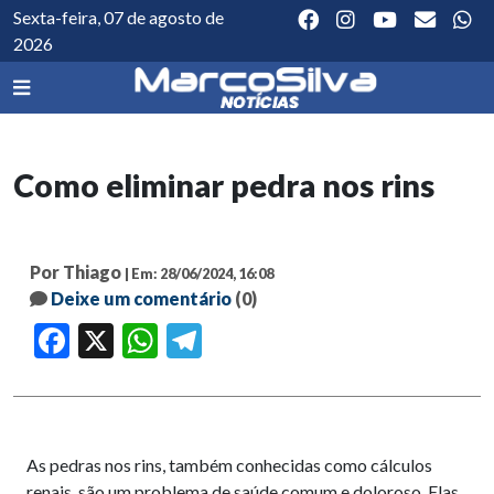
Sexta-feira, 07 de agosto de
2026
Como eliminar pedra nos rins
Por Thiago
| Em: 28/06/2024, 16:08
Deixe um comentário
(0)
Facebook
X
WhatsApp
Telegram
As pedras nos rins, também conhecidas como cálculos
renais, são um problema de saúde comum e doloroso. Elas