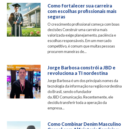
Como fortalecer sua carreira
com escolhas profissionais mais
seguras
O crescimento profissional começa com boas
decisões Construir uma carreira mais
valorizada exige planejamento, paciência e
escolhas responsáveis. Em um mercado
competitivo, é comum que muitas pessoas
procurem maneiras de...
Jorge Barbosa constrói a JBD e
revoluciona a TI nordestina
Jorge Barbosa é um dos principais nomes da
tecnologia da informação na região nordestina
do Brasil, sendo o fundador
da JBD Comunicação. Recentemente, ele
decidiu transferir toda a operação da
empresa...
Como Combinar Denim Masculino