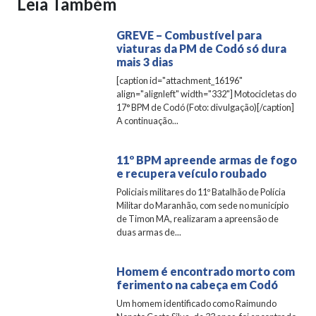
Leia Também
GREVE – Combustível para
viaturas da PM de Codó só dura
mais 3 dias
[caption id="attachment_16196"
align="alignleft" width="332"] Motocicletas do
17° BPM de Codó (Foto: divulgação)[/caption]
A continuação...
11º BPM apreende armas de fogo
e recupera veículo roubado
Policiais militares do 11º Batalhão de Polícia
Militar do Maranhão, com sede no município
de Timon MA, realizaram a apreensão de
duas armas de...
Homem é encontrado morto com
ferimento na cabeça em Codó
Um homem identificado como Raimundo