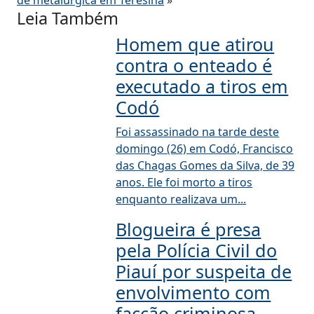
de metalúrgica em Teresina
»
Leia Também
Homem que atirou
contra o enteado é
executado a tiros em
Codó
Foi assassinado na tarde deste
domingo (26) em Codó, Francisco
das Chagas Gomes da Silva, de 39
anos. Ele foi morto a tiros
enquanto realizava um...
Blogueira é presa
pela Polícia Civil do
Piauí por suspeita de
envolvimento com
facção criminosa