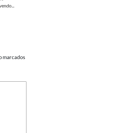
endo...
ão marcados