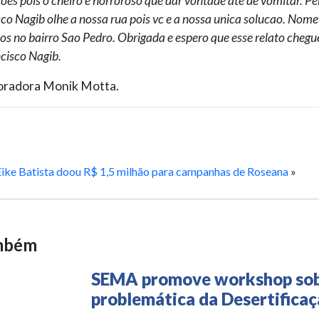
coes pois o cheiro e horroroso que dar vontade ate de vomitar. P
co Nagib olhe a nossa rua pois vc e a nossa unica solucao. Nome
tos no bairro Sao Pedro. Obrigada e espero que esse relato chegu
ncisco Nagib.
oradora Monik Motta.
Eike Batista doou R$ 1,5 milhão para campanhas de Roseana
»
ambém
SEMA promove workshop sob
problemática da Desertifica