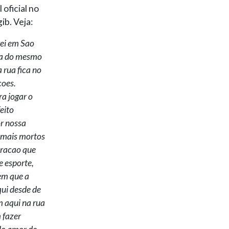
 oficial no
b. Veja:
rei em Sao
rua do mesmo
 rua fica no
coes.
a jogar o
feito
or nossa
nimais mortos
oracao que
e esporte,
 em que a
qui desde de
 aqui na rua
 fazer