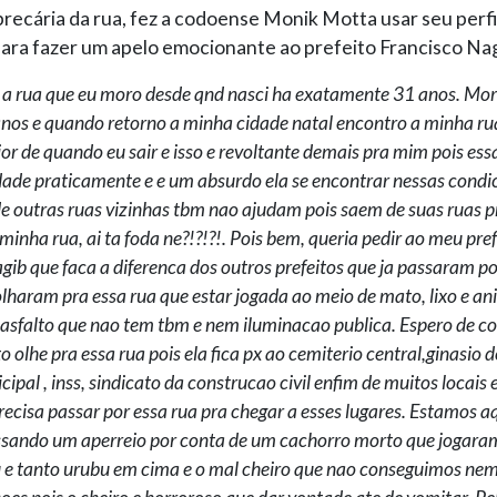
precária da rua, fez a codoense Monik Motta usar seu perfil
ra fazer um apelo emocionante ao prefeito Francisco Nagi
 a rua que eu moro desde qnd nasci ha exatamente 31 anos. Mo
anos e quando retorno a minha cidade natal encontro a minha 
ior de quando eu sair e isso e revoltante demais pra mim pois essa
dade praticamente e e um absurdo ela se encontrar nessas condi
 outras ruas vizinhas tbm nao ajudam pois saem de suas ruas pr
 minha rua, ai ta foda ne?!?!?!. Pois bem, queria pedir ao meu pre
gib que faca a diferenca dos outros prefeitos que ja passaram p
lharam pra essa rua que estar jogada ao meio de mato, lixo e a
 asfalto que nao tem tbm e nem iluminacao publica. Espero de c
o olhe pra essa rua pois ela fica px ao cemiterio central,ginasio d
ipal , inss, sindicato da construcao civil enfim de muitos locais
ecisa passar por essa rua pra chegar a esses lugares. Estamos a
sando um aperreio por conta de um cachorro morto que jogaram
u e tanto urubu em cima e o mal cheiro que nao conseguimos nem