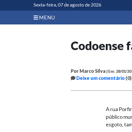
Sexta-feira, 07 de agosto de 2026
MENU
Codoense fa
Por Marco Silva
| Em: 28/01/20
Deixe um comentário
(0)
A rua Porfi
público mun
esgoto, tam