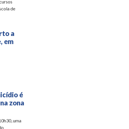
cursos
scola de
rto a
e, em
icídio é
 na zona
 10h30, uma
do