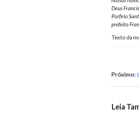
nossas refei
Deus Francis
Porfirio San
prefeito Fra
Texto da m
Próximo:
Leia T