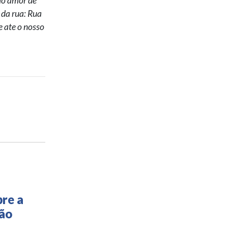
elo amor de
 da rua: Rua
e ate o nosso
re a
ção