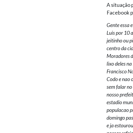
A situação 
Facebook pa
Gente essa e
Luis por 10 
jeitinho ou p
centro da ci
Moradores de
lixo deles na
Francisco Na
Codo e nao o
sem falar no
nosso prefeit
estadio munic
populacao pr
domingo pas
e ja estouro