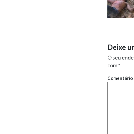
Deixe u
O seu ender
com
*
Comentário