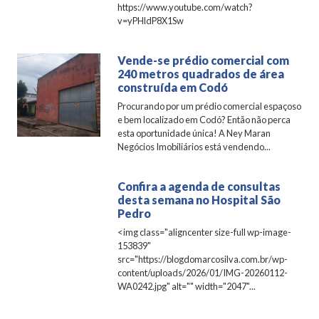
https://www.youtube.com/watch?
v=yPHldP8X1Sw
Vende-se prédio comercial com
240 metros quadrados de área
construída em Codó
Procurando por um prédio comercial espaçoso
e bem localizado em Codó? Então não perca
esta oportunidade única! A Ney Maran
Negócios Imobiliários está vendendo...
Confira a agenda de consultas
desta semana no Hospital São
Pedro
<img class="aligncenter size-full wp-image-
153839"
src="https://blogdomarcosilva.com.br/wp-
content/uploads/2026/01/IMG-20260112-
WA0242.jpg" alt="" width="2047"...