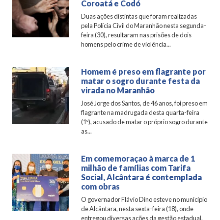
Coroatá e Codó
Duas ações distintas que foram realizadas
pela Polícia Civil do Maranhão nesta segunda-
feira (30), resultaram nas prisões de dois
homens pelo crime de violência...
Homem é preso em flagrante por
matar o sogro durante festa da
virada no Maranhão
José Jorge dos Santos, de 46 anos, foi preso em
flagrante na madrugada desta quarta-feira
(1º), acusado de matar o próprio sogro durante
as...
Em comemoraçao à marca de 1
milhão de famílias com Tarifa
Social, Alcântara é contemplada
com obras
O governador Flávio Dino esteve no município
de Alcântara, nesta sexta-feira (18), onde
entregou diversas ações da gestão estadual.