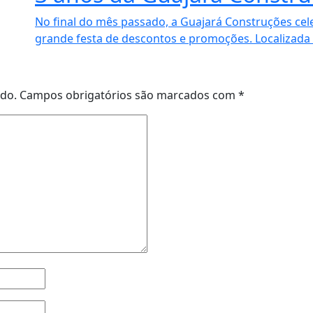
No final do mês passado, a Guajará Construções cel
grande festa de descontos e promoções. Localizada 
ado.
Campos obrigatórios são marcados com
*