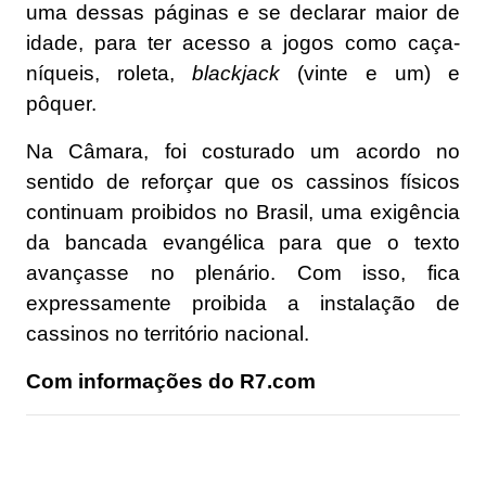
uma dessas páginas e se declarar maior de
idade, para ter acesso a jogos como caça-
níqueis, roleta,
blackjack
(vinte e um) e
pôquer.
Na Câmara, foi costurado um acordo no
sentido de reforçar que os cassinos físicos
continuam proibidos no Brasil, uma exigência
da bancada evangélica para que o texto
avançasse no plenário. Com isso, fica
expressamente proibida a instalação de
cassinos no território nacional.
Com informações do R7.com