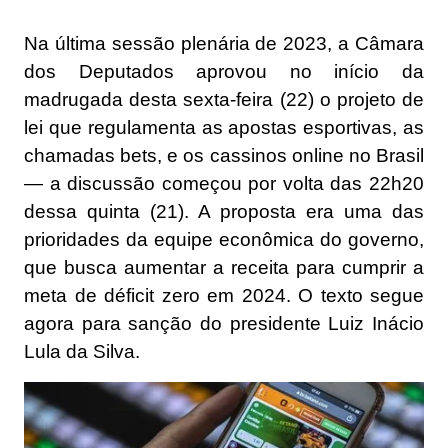
Na última sessão plenária de 2023, a Câmara
dos Deputados aprovou no início da
madrugada desta sexta-feira (22) o projeto de
lei que regulamenta as apostas esportivas, as
chamadas bets, e os cassinos online no Brasil
— a discussão começou por volta das 22h20
dessa quinta (21). A proposta era uma das
prioridades da equipe econômica do governo,
que busca aumentar a receita para cumprir a
meta de déficit zero em 2024. O texto segue
agora para sanção do presidente Luiz Inácio
Lula da Silva.