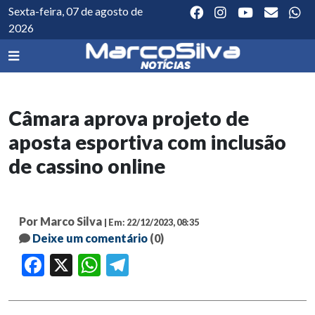
Sexta-feira, 07 de agosto de
2026
Câmara aprova projeto de
aposta esportiva com inclusão
de cassino online
Por Marco Silva
| Em: 22/12/2023, 08:35
Deixe um comentário
(0)
Facebook
X
WhatsApp
Telegram