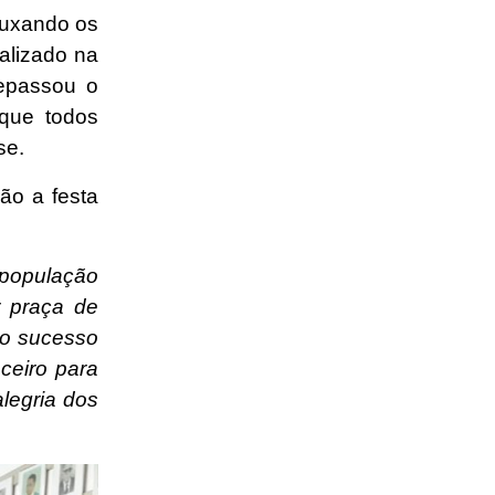
puxando os
alizado na
repassou o
 que todos
se.
ão a festa
 população
r praça de
 o sucesso
ceiro para
legria dos