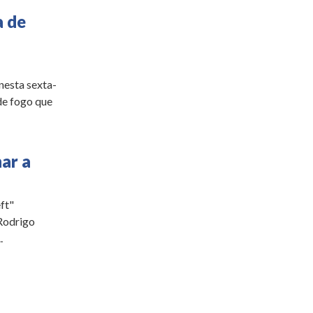
a de
nesta sexta-
de fogo que
ar a
ft"
Rodrigo
.