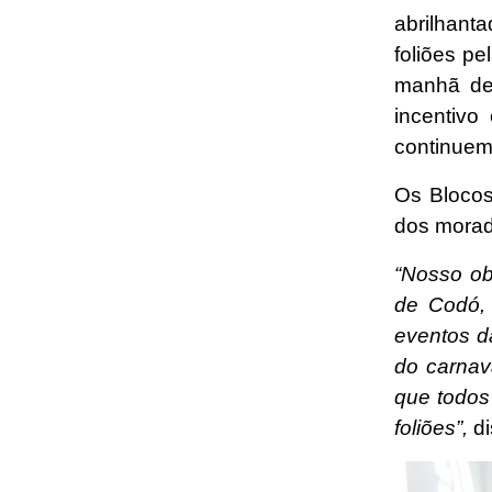
abrilhant
foliões p
manhã des
incentivo
continuem
Os Blocos
dos morad
“Nosso ob
de Codó, 
eventos d
do carnav
que todos
foliões”,
di