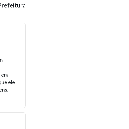
Prefeitura
em
 era
que ele
ens.