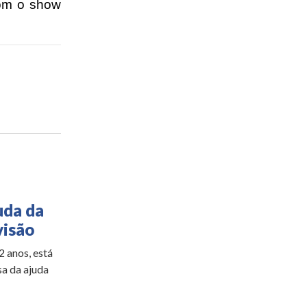
com o show
uda da
visão
 anos, está
sa da ajuda