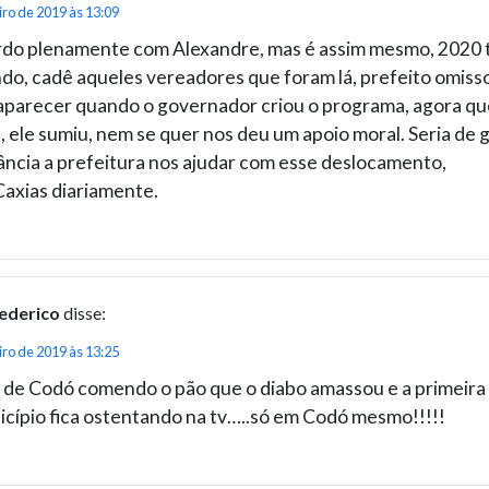
iro de 2019 às 13:09
do plenamente com Alexandre, mas é assim mesmo, 2020 
do, cadê aqueles vereadores que foram lá, prefeito omiss
aparecer quando o governador criou o programa, agora qu
 ele sumiu, nem se quer nos deu um apoio moral. Seria de 
ância a prefeitura nos ajudar com esse deslocamento,
axias diariamente.
ederico
disse:
iro de 2019 às 13:25
 de Codó comendo o pão que o diabo amassou e a primeir
cípio fica ostentando na tv…..só em Codó mesmo!!!!!