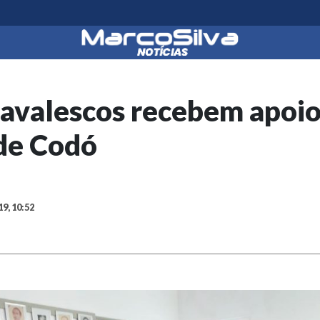
navalescos recebem apoio
 de Codó
19, 10:52