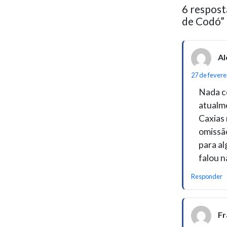
6 respost
de Codó”
Al
27 de fevere
Nada c
atualm
Caxias 
omissão
para al
falou n
Responder
Fr