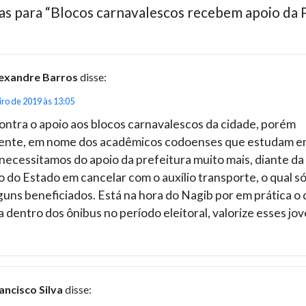
as para “Blocos carnavalescos recebem apoio da 
exandre Barros
disse:
iro de 2019 às 13:05
ontra o apoio aos blocos carnavalescos da cidade, porém
ente, em nome dos acadêmicos codoenses que estudam 
necessitamos do apoio da prefeitura muito mais, diante da
 do Estado em cancelar com o auxílio transporte, o qual só
guns beneficiados. Está na hora do Nagib por em prática o 
a dentro dos ônibus no período eleitoral, valorize esses jov
ancisco Silva
disse: