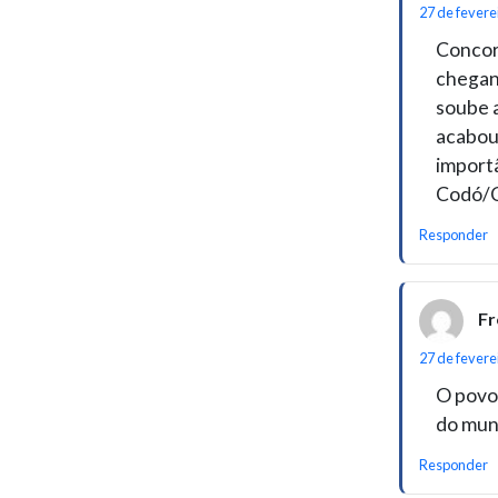
27 de fevere
Concor
chegan
soube 
acabou,
import
Codó/C
Responder
Fr
27 de fevere
O povo
do muni
Responder