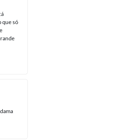
tá
o que só
e
grande
a dama