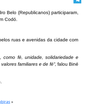
Telegram
dro Belo (Republicanos) participaram,
em Codó.
 pelos ruas e avenidas da cidade com
 como fé, unidade, solidariedade e
alores familiares e de fé”,
falou Biné
.
mbiras
»