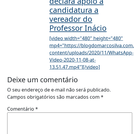
declara apoio a
candidatura a
vereador do
Professor Inácio
[video width="480" height="480"
mp4="https://blogdomarcosilva.com
content/uploads/2020/11/WhatsApp-
Video-2020-11-08-at-
13.51.47.mp4"][/video]
Deixe um comentário
O seu endereço de e-mail não será publicado.
Campos obrigatórios são marcados com
*
Comentário
*