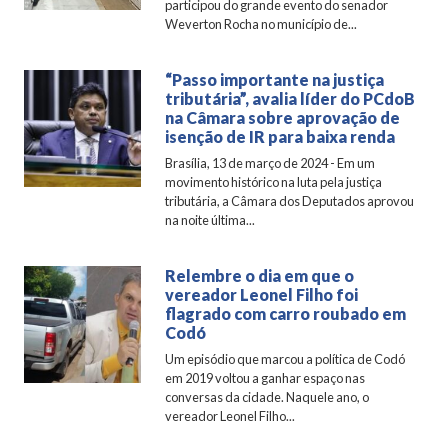
participou do grande evento do senador
Weverton Rocha no município de...
“Passo importante na justiça
tributária”, avalia líder do PCdoB
na Câmara sobre aprovação de
isenção de IR para baixa renda
Brasília, 13 de março de 2024 - Em um
movimento histórico na luta pela justiça
tributária, a Câmara dos Deputados aprovou
na noite última...
Relembre o dia em que o
vereador Leonel Filho foi
flagrado com carro roubado em
Codó
Um episódio que marcou a política de Codó
em 2019 voltou a ganhar espaço nas
conversas da cidade. Naquele ano, o
vereador Leonel Filho...