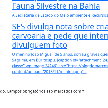
Fauna Silvestre na Bahia
A Secretaria de Estado do Meio ambiente e Recursos 
SES divulga nota sobre c
carvoaria e pede que inte
divulguem foto
O menino João Miguel, de 5 anos, sofreu graves q
Sagrima, em Buriticupu. [caption id="attachment_24
class=" wp-image-24246" src="https://blogdomarcos
content/uploads/2018/11/menino.png"...
ado.
Campos obrigatórios são marcados com
*