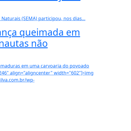
Naturais (SEMA) participou, nos dias...
riança queimada em
rnautas não
ueimaduras em uma carvoaria do povoado
246" align="aligncenter" width="602"]<img
ilva.com.br/wp-