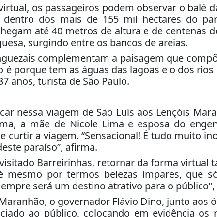
irtual, os passageiros podem observar o balé 
 dentro dos mais de 155 mil hectares do parq
 chegam até 40 metros de altura e de centenas 
quesa, surgindo entre os bancos de areias.
manguezais complementam a paisagem que compõ
o é porque tem as águas das lagoas e o dos rios
37 anos, turista de São Paulo.
car nessa viagem de São Luís aos Lençóis Maran
i Lima, a mãe de Nicole Lima e esposa do enge
 e curtir a viagem. “Sensacional! É tudo muito i
este paraíso”, afirma.
 visitado Barreirinhas, retornar da forma virtu
té mesmo por termos belezas ímpares, que s
sempre será um destino atrativo para o público”
ranhão, o governador Flávio Dino, junto aos ó
ciado ao público, colocando em evidência os r