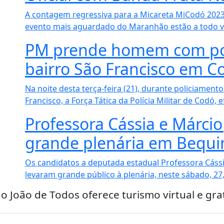
A contagem regressiva para a Micareta MiCodó 2023 
evento mais aguardado do Maranhão estão a todo va
PM prende homem com por
bairro São Francisco em C
Na noite desta terça-feira (21), durante policiament
Francisco, a Força Tática da Polícia Militar de Codó, e
Professora Cássia e Márcio
grande plenária em Bequ
Os candidatos a deputada estadual Professora Cássia
levaram grande público à plenária, neste sábado, 27, 
ão João de Todos oferece turismo virtual e gr