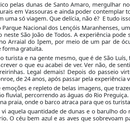
tico pelas dunas de Santo Amaro, mergulhar no 
turais em Vassouras e ainda poder contemplar 
m uma só viagem. Que delícia, não é? E tudo isso
lo Parque Nacional dos Lençóis Maranhenses, uma 
 neste São João de Todos. A experiência pode s
no Arraial do Ipem, por meio de um par de ócu
e forma gratuita.
 no turista e na gente mesmo, que é de São Luís
rever o que eu acabei de ver. Ver não, de sentir
reirinhas. Legal demais! Depois do passeio v
nroe, de 24 anos, após passar pela experiência vi
 emoções e repleto de belas imagens, que trazem
 fluvial, percorrendo as águas do Rio Preguiça.
na praia, onde o barco atraca para que os turis
vi aquela quantidade de dunas e o barulho do
o rio. O céu bem azul e as aves que sobrevoam 