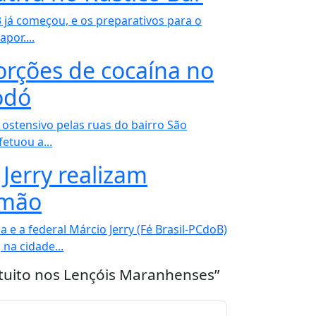
já começou, e os preparativos para o
por....
ções de cocaína no
odó
o ostensivo pelas ruas do bairro São
fetuou a...
 Jerry realizam
imão
 e a federal Márcio Jerry (Fé Brasil-PCdoB)
na cidade...
atuito nos Lençóis Maranhenses”