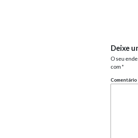
Deixe u
O seu ender
com
*
Comentário