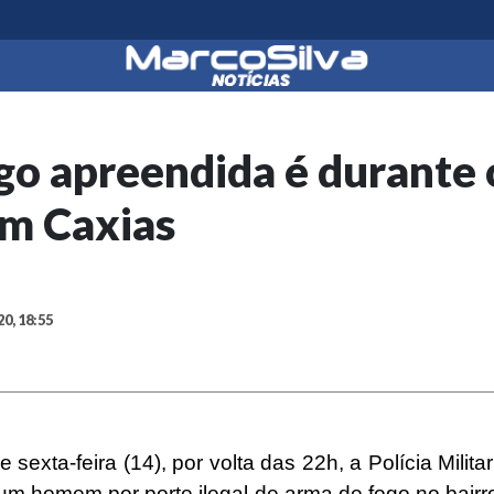
go apreendida é durante
em Caxias
20, 18:55
e sexta-feira (14), por volta das 22h, a Polícia Militar
 um homem por porte ilegal de arma de fogo no bairr