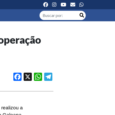
 operação
Facebook
X
WhatsApp
Telegram
 realizou a
o Galeana,