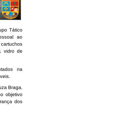
upo Tático
essoal ao
cartuchos
1 vidro de
ntados na
veis.
uza Braga,
o objetivo
urança dos