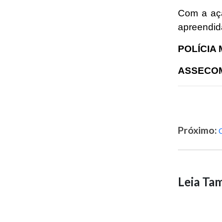
Com a açã
apreendid
POLÍCIA
ASSECOM
Próximo:
Leia T