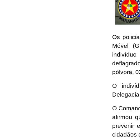
Os polici
Móvel (G
indivídu
deflagrad
pólvora, 0
O indiví
Delegacia 
O Comanda
afirmou q
prevenir 
cidadãos 