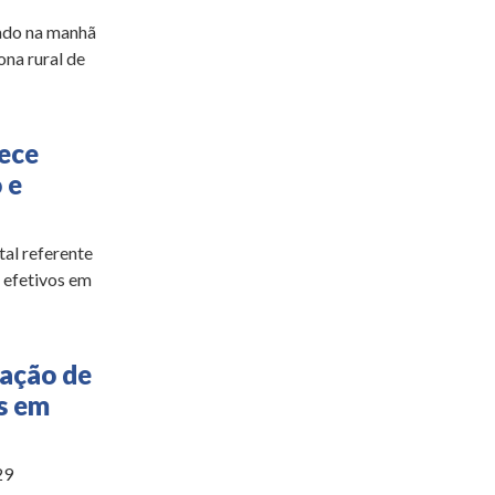
ado na manhã
ona rural de
rece
 e
tal referente
 efetivos em
oação de
s em
29