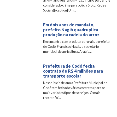
align="alignleft" width="351"] ‘Giro solidário’ é
considerado crime pela polícia (Foto: Redes
Sociais)[/caption] Um...
Em dois anos de mandato,
prefeito Nagib quadruplica
produção na cadeia do arroz
Em encontro com produtores rurais, o prefeito
de Codó, Francisco Nagib, o secretário
municipal de agricultura, Araújo...
Prefeitura de Codó fecha
contrato de R$ 4 milhões para
transporte escolar
Nesse início de ano a Prefeitura Municipal de
Codó tem fechado vários contratos para os
mais variados tipos de serviços. O mais
recente foi...