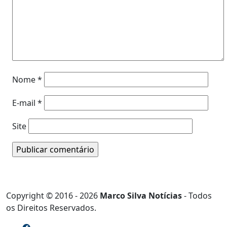
Nome
*
E-mail
*
Site
Copyright © 2016 - 2026
Marco Silva Notícias
- Todos
os Direitos Reservados.