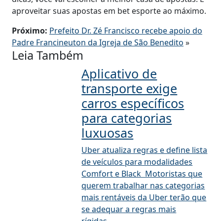
aproveitar suas apostas em bet esporte ao máximo.
Próximo:
Prefeito Dr. Zé Francisco recebe apoio do
Padre Francineuton da Igreja de São Benedito
»
Leia Também
Aplicativo de
transporte exige
carros específicos
para categorias
luxuosas
Uber atualiza regras e define lista
de veículos para modalidades
Comfort e Black Motoristas que
querem trabalhar nas categorias
mais rentáveis da Uber terão que
se adequar a regras mais