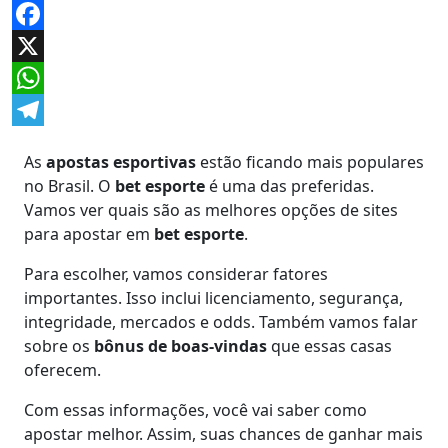
Facebook
X
WhatsApp
Telegram
As
apostas esportivas
estão ficando mais populares
no Brasil. O
bet esporte
é uma das preferidas.
Vamos ver quais são as melhores opções de sites
para apostar em
bet esporte
.
Para escolher, vamos considerar fatores
importantes. Isso inclui licenciamento, segurança,
integridade, mercados e odds. Também vamos falar
sobre os
bônus de boas-vindas
que essas casas
oferecem.
Com essas informações, você vai saber como
apostar melhor. Assim, suas chances de ganhar mais