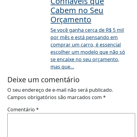
Confiáveis que
Cabem no Seu
Orçamento
Se você ganha cerca de R$ 5 mil
por mês e está pensando em
comprar um carro, é essencial
escolher um modelo que não só
se encaixe no seu orçamento,
mas que...
Deixe um comentário
O seu endereço de e-mail não será publicado.
Campos obrigatórios são marcados com
*
Comentário
*