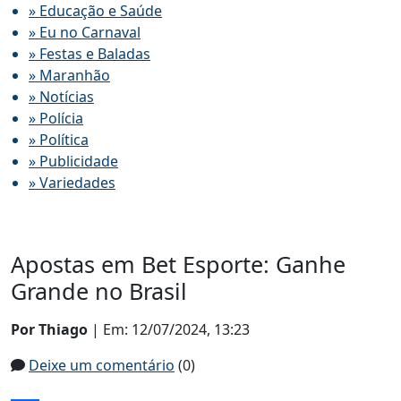
» Educação e Saúde
» Eu no Carnaval
» Festas e Baladas
» Maranhão
» Notícias
» Polícia
» Política
» Publicidade
» Variedades
Apostas em Bet Esporte: Ganhe
Grande no Brasil
Por Thiago
| Em: 12/07/2024, 13:23
Deixe um comentário
(0)