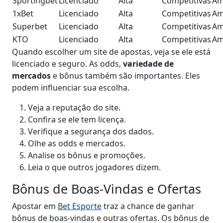
Sportingbet
Licenciado
Alta
Competitivas
Am
1xBet
Licenciado
Alta
Competitivas
Am
Superbet
Licenciado
Alta
Competitivas
Am
KTO
Licenciado
Alta
Competitivas
Am
Quando escolher um site de apostas, veja se ele está
licenciado e seguro. As odds,
variedade de
mercados
e bônus também são importantes. Eles
podem influenciar sua escolha.
Veja a reputação do site.
Confira se ele tem licença.
Verifique a segurança dos dados.
Olhe as odds e mercados.
Analise os bônus e promoções.
Leia o que outros jogadores dizem.
Bônus de Boas-Vindas e Ofertas
Apostar em
Bet Esporte
traz a chance de ganhar
bônus de boas-vindas e outras ofertas. Os bônus de