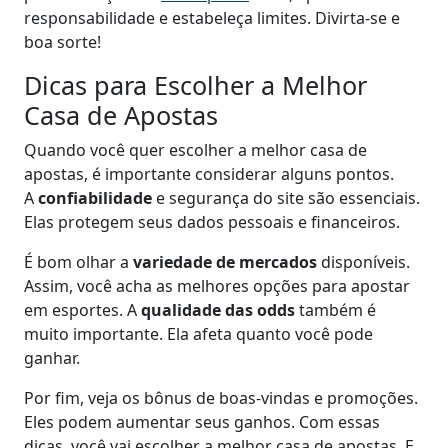
responsabilidade e estabeleça limites. Divirta-se e
boa sorte!
Dicas para Escolher a Melhor
Casa de Apostas
Quando você quer escolher a melhor casa de
apostas, é importante considerar alguns pontos.
A
confiabilidade
e segurança do site são essenciais.
Elas protegem seus dados pessoais e financeiros.
É bom olhar a
variedade de mercados
disponíveis.
Assim, você acha as melhores opções para apostar
em esportes. A
qualidade das odds
também é
muito importante. Ela afeta quanto você pode
ganhar.
Por fim, veja os bônus de boas-vindas e promoções.
Eles podem aumentar seus ganhos. Com essas
dicas, você vai escolher a melhor casa de apostas. E