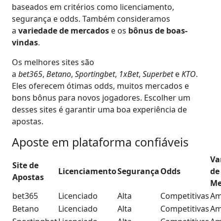
baseados em critérios como licenciamento,
segurança e odds. Também consideramos
a
variedade de mercados
e os
bônus de boas-
vindas
.
Os melhores sites são
a
bet365
,
Betano
,
Sportingbet
,
1xBet
,
Superbet
e
KTO
.
Eles oferecem ótimas odds, muitos mercados e
bons bônus para novos jogadores. Escolher um
desses sites é garantir uma boa experiência de
apostas.
Aposte em plataforma confiáveis
Va
Site de
Licenciamento
Segurança
Odds
de
Apostas
Me
bet365
Licenciado
Alta
Competitivas
Am
Betano
Licenciado
Alta
Competitivas
Am