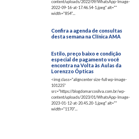
content/uploads/2022/09/WhatsApp-Image-
2022-09-16-at-17.46.54-1.jpeg" alt=""
width="854"...
Confira a agenda de consultas
desta semana na Clínica AMA
Estilo, preço baixo e condição
especial de pagamento você
encontra na Volta às Aulas da
Lorenzzo Ópticas
<img class="aligncenter size-full wp-image-
101225"
src="https://blogdomarcosilva.com.br/wp-
content/uploads/2023/01/WhatsApp-Image-
2023-01-12-at-20.45.20-1.jpeg" alt=""
width="1170"...