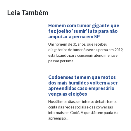
Leia Também
Homem com tumor gigante que
fez joelho ‘sumir’ luta para não
amputar a perna em SP
Um homem de 31 anos, que recebeu
diagnóstico de tumor ósseo na perna em 2019,
está lutando para conseguir atendimento e
passar por uma...
Codoenses temem que motos
dos mais humildes voltem a ser
apreendidas caso empresário
vença as eleições
Nos últimos dias, um intenso debate tomou
conta das redes sociais e das conversas
informais em Codó. A questão em pauta é a
apreensão...