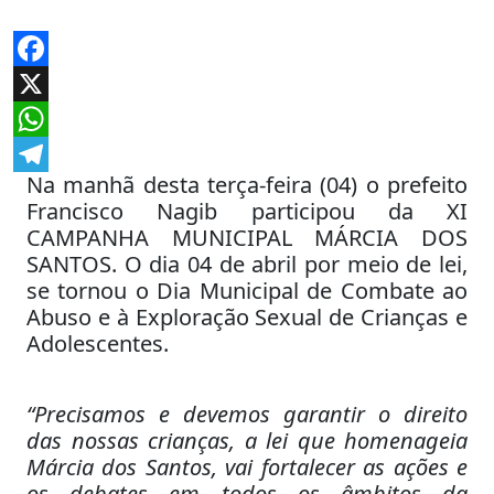
Facebook
X
WhatsApp
Na manhã desta terça-feira (04) o prefeito
Telegram
Francisco Nagib participou da XI
CAMPANHA MUNICIPAL MÁRCIA DOS
SANTOS. O dia 04 de abril por meio de lei,
se tornou o Dia Municipal de Combate ao
Abuso e à Exploração Sexual de Crianças e
Adolescentes.
“Precisamos e devemos garantir o direito
das nossas crianças, a lei que homenageia
Márcia dos Santos, vai fortalecer as ações e
os debates em todos os âmbitos da