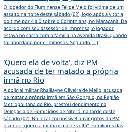
O jogador do Fluminense Felipe Melo foi vítima de um
assalto na noite deste sábado (02), logo após a vitória
do time por 4 a 0 sobre o Corinthians, no Maracanã. De
acordo com seu assessor de imprensa, o jogador
estava no carro com a família na Avenida Brasil quando
foi abordado por criminosos. Segundo […]
‘Quero ela de volta’, diz PM
acusada de ter matado a própria
irmã no Rio
A policial militar Rhaillayne Oliveira de Mello, acusada
de matar a própria irmã em São Gonçalo, na Região
Metropolitana do Rio, prestou depoimento na
Delegacia de Homicídios de Niterói na tarde deste
sábado (02). No local, foi possível ouvir gritos da PM
dizendo “quero a minha irmã de volta”. Familiares das