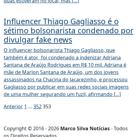
duas estiveram no local, mas […]
Influencer Thiago Gagliasso é o
sétimo bolsonarista condenado por
divulgar fake news
O influencer bolsonarista Thiago Gagliasso, que
também é ator, foi condenado a indenizar Adriana
Santana de Araújo Rodrigues em R$ 10 mil. Adriana é
mãe de Marlon Santana de Araújo, um dos jovens
assassinados na Chacina do Jacarezinho, e processou
Gagliasso por publicar em suas redes sociais imagens
de uma mulher segurando um fuzil, afirmando […]
Paginação
Anterior
1
…
352
353
de
posts
Copyright © 2016 - 2026
Marco Silva Notícias
- Todos
os Direitos Reservados.